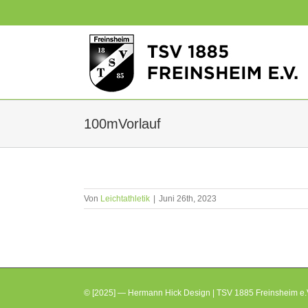
Zum
Inhalt
springen
100mVorlauf
Von
Leichtathletik
|
Juni 26th, 2023
© [2025] — Hermann Hick Design | TSV 1885 Freinsheim e.V