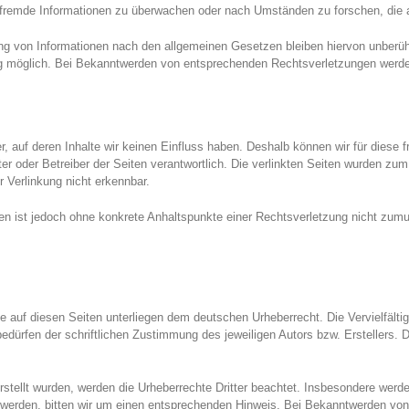
te fremde Informationen zu überwachen oder nach Umständen zu forschen, die a
ng von Informationen nach den allgemeinen Gesetzen bleiben hiervon unberühr
ng möglich. Bei Bekanntwerden von entsprechenden Rechtsverletzungen werde
r, auf deren Inhalte wir keinen Einfluss haben. Deshalb können wir für dies
bieter oder Betreiber der Seiten verantwortlich. Die verlinkten Seiten wurden 
r Verlinkung nicht erkennbar.
eiten ist jedoch ohne konkrete Anhaltspunkte einer Rechtsverletzung nicht z
ke auf diesen Seiten unterliegen dem deutschen Urheberrecht. Die Vervielfälti
dürfen der schriftlichen Zustimmung des jeweiligen Autors bzw. Erstellers. D
erstellt wurden, werden die Urheberrechte Dritter beachtet. Insbesondere werde
werden, bitten wir um einen entsprechenden Hinweis. Bei Bekanntwerden von 