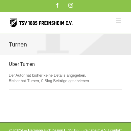
Zum
Facebook
Instagram
Inhalt
springen
Turnen
Über
Turnen
Der Autor hat bisher keine Details angegeben.
Bisher hat Turnen, 0 Blog Beiträge geschrieben.
© [2025] — Hermann Hick Design | TSV 1885 Freinsheim e.V. |
Kontakt