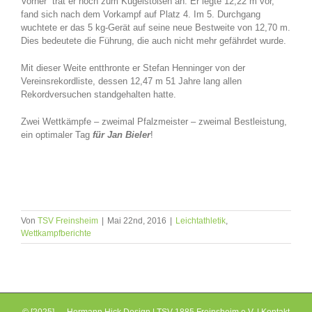
Vorher trat er noch zum Kugelstoßen an. Er legte 12,22 m vor,
fand sich nach dem Vorkampf auf Platz 4. Im 5. Durchgang
wuchtete er das 5 kg-Gerät auf seine neue Bestweite von 12,70 m.
Dies bedeutete die Führung, die auch nicht mehr gefährdet wurde.
Mit dieser Weite entthronte er Stefan Henninger von der
Vereinsrekordliste, dessen 12,47 m 51 Jahre lang allen
Rekordversuchen standgehalten hatte.
Zwei Wettkämpfe – zweimal Pfalzmeister – zweimal Bestleistung,
ein optimaler Tag
für Jan Bieler
!
Von
TSV Freinsheim
|
Mai 22nd, 2016
|
Leichtathletik
,
Wettkampfberichte