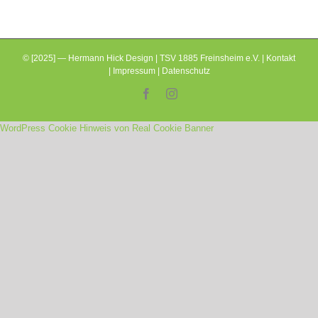
© [2025] — Hermann Hick Design | TSV 1885 Freinsheim e.V. |
Kontakt
|
Impressum
|
Datenschutz
Facebook
Instagram
WordPress Cookie Hinweis von Real Cookie Banner