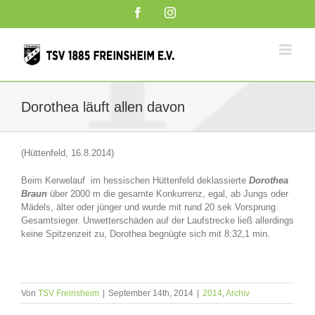
Zum
Facebook
Instagram
Inhalt
springen
Dorothea läuft allen davon
(Hüttenfeld, 16.8.2014)
Beim Kerwelauf im hessischen Hüttenfeld deklassierte
Dorothea
Braun
über 2000 m die gesamte Konkurrenz, egal, ab Jungs oder
Mädels, älter oder jünger und wurde mit rund 20 sek Vorsprung
Gesamtsieger. Unwetterschäden auf der Laufstrecke ließ allerdings
keine Spitzenzeit zu, Dorothea begnügte sich mit 8:32,1 min.
Von
TSV Freinsheim
|
September 14th, 2014
|
2014
,
Archiv