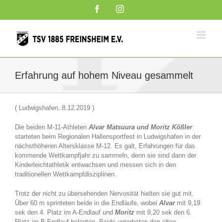
Zum
Facebook
Instagram
Inhalt
springen
Erfahrung auf hohem Niveau gesammelt
( Ludwigshafen,.8.12.2019 )
Die beiden M-11-Athleten
Alvar Matsuura und Moritz Kößler
starteten beim Regionalen Hallensportfest in Ludwigshafen in der
nächsthöheren Altersklasse M-12. Es galt, Erfahrungen für das
kommende Wettkampfjahr zu sammeln, denn sie sind dann der
Kinderleichtathletik entwachsen und messen sich in den
traditionellen Wettkampfdisziplinen.
Trotz der nicht zu übersehenden Nervosität hielten sie gut mit.
Über 60 m sprinteten beide in die Endläufe, wobei
Alvar
mit 9,19
sek den 4. Platz im A-Endlauf und
Moritz
mit 9,20 sek den 6.
Platz im B-Endlauf belegten. Beide unterboten den alten