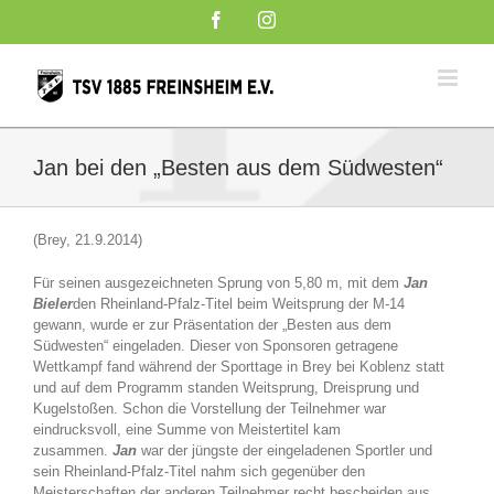
Zum
Facebook
Instagram
Inhalt
springen
Jan bei den „Besten aus dem Südwesten“
(Brey, 21.9.2014)
Für seinen ausgezeichneten Sprung von 5,80 m, mit dem
Jan
Bieler
den Rheinland-Pfalz-Titel beim Weitsprung der M-14
gewann, wurde er zur Präsentation der „Besten aus dem
Südwesten“ eingeladen. Dieser von Sponsoren getragene
Wettkampf fand während der Sporttage in Brey bei Koblenz statt
und auf dem Programm standen Weitsprung, Dreisprung und
Kugelstoßen. Schon die Vorstellung der Teilnehmer war
eindrucksvoll, eine Summe von Meistertitel kam
zusammen.
Jan
war der jüngste der eingeladenen Sportler und
sein Rheinland-Pfalz-Titel nahm sich gegenüber den
Meisterschaften der anderen Teilnehmer recht bescheiden aus.