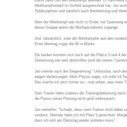
Damit hatte Jan den Wettkampf beendet. Er sammelte 29
Wettkampfverlauf im Vorfeld ausgerechnet hat. Jan erzie
Teildisziplinen und natürlich auch Bestleistung und Ve
Aber der Wettkampf war nicht zu Ende, mit Spannung wu
dieser Gruppe waren die Wurfspezialisten zugange.
Und tatsächlich, zwei der Wettkämpfer aus den ostdeuts
Einer übertrag sogar die 60 m-Marke.
Die beiden konnten sich noch auf die Plätze 3 und 4 de
Zielsetzung war weit übertroffen (und die seines Trainer
Jan meinte nach der Siegerehrung:“ Unfassbar, nach de
wegen Verletzungen. Mein Physio sagte, ich solle 14 T
Das mache ich jetzt immer so – mal sehen, was mein Tr
Sein Trainer hätte sowieso die Trainingsbelastung nach
die Pause seiner Planung nicht groß widersprach.
Jan weiterhin: “Schade, dass mein Trainer nicht dabei se
verdient. Niemals hätte ich mit Platz 5 gerechnet. Morg
dass ich erst am Dienstag wieder antreten muss“.