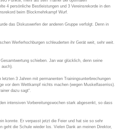
93 Punkte, mehr als sein Trainer bei optimalen
lte 4 persönliche Bestleistungen und 3 Vereinsrekorde in den
reinsrekord beim Blockmehrkampf Wurf.
rde das Diskuswerfen der anderen Gruppe verfolgt. Denn in
chen Werferhochburgen schleuderten ihr Gerät weit, sehr weit.
r Gesamtwertung schieben. Jan war glücklich, denn seine
s auch).
n letzten 3 Jahren mit permanenten Trainingsunterbrechungen
age vor dem Wettkampf nichts machen (wegen Muskelfaserriss).
ainer dazu sagt“.
 den intensiven Vorbereitungswochen stark abgesenkt, so dass
in konnte. Er verpasst jetzt die Feier und hat sie so sehr
en geht die Schule wieder los. Vielen Dank an meinen Direktor,