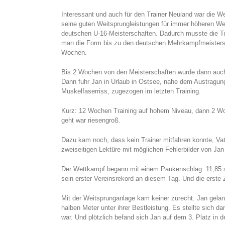
Interessant und auch für den Trainer Neuland war die We
seine guten Weitsprungleistungen für immer höheren Wet
deutschen U-16-Meisterschaften. Dadurch musste die Tra
man die Form bis zu den deutschen Mehrkampfmeistersc
Wochen.
Bis 2 Wochen von den Meisterschaften wurde dann auch k
Dann fuhr Jan in Urlaub in Ostsee, nahe dem Austragung
Muskelfaserriss, zugezogen im letzten Training.
Kurz: 12 Wochen Training auf hohem Niveau, dann 2 Wo
geht war riesengroß.
Dazu kam noch, dass kein Trainer mitfahren konnte, Va
zweiseitigen Lektüre mit möglichen Fehlerbilder von Jan
Der Wettkampf begann mit einem Paukenschlag. 11,85 s
sein erster Vereinsrekord an diesem Tag. Und die erste Z
Mit der Weitsprunganlage kam keiner zurecht. Jan gelan
halben Meter unter ihrer Bestleistung. Es stellte sich d
war. Und plötzlich befand sich Jan auf dem 3. Platz in