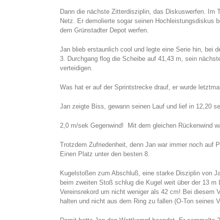
Dann die nächste Zitterdisziplin, das Diskuswerfen. Im 
Netz. Er demolierte sogar seinen Hochleistungsdiskus 
dem Grünstadter Depot werfen.
Jan blieb erstaunlich cool und legte eine Serie hin, bei
3. Durchgang flog die Scheibe auf 41,43 m, sein nächst
verteidigen.
Was hat er auf der Sprintstrecke drauf, er wurde letzt
Jan zeigte Biss, gewann seinen Lauf und lief in 12,20 s
2,0 m/sek Gegenwind! Mit dem gleichen Rückenwind wär
Trotzdem Zufriedenheit, denn Jan war immer noch auf Pl
Einen Platz unter den besten 8.
Kugelstoßen zum Abschluß, eine starke Disziplin von Ja
beim zweiten Stoß schlug die Kugel weit über der 13 m L
Vereinsrekord um nicht weniger als 42 cm! Bei diesem V
halten und nicht aus dem Ring zu fallen (O-Ton seines 