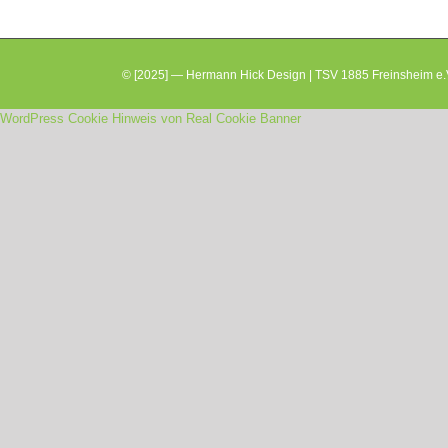
© [2025] — Hermann Hick Design | TSV 1885 Freinsheim e.V
WordPress Cookie Hinweis von Real Cookie Banner