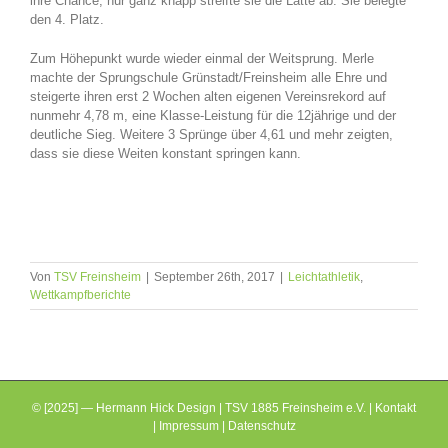
ihre Chance, nur ganz knapp streifte sie die Latte ab. Sie belegte
den 4. Platz.
Zum Höhepunkt wurde wieder einmal der Weitsprung. Merle
machte der Sprungschule Grünstadt/Freinsheim alle Ehre und
steigerte ihren erst 2 Wochen alten eigenen Vereinsrekord auf
nunmehr 4,78 m, eine Klasse-Leistung für die 12jährige und der
deutliche Sieg. Weitere 3 Sprünge über 4,61 und mehr zeigten,
dass sie diese Weiten konstant springen kann.
Von
TSV Freinsheim
|
September 26th, 2017
|
Leichtathletik
,
Wettkampfberichte
© [2025] — Hermann Hick Design | TSV 1885 Freinsheim e.V. |
Kontakt
|
Impressum
|
Datenschutz