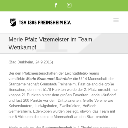
Zum
Facebook
Instagram
Inhalt
springen
Merle Pfalz-Vizemeister im Team-
Wettkampf
(Bad Dürkheim, 24.9.2016)
Bei den Pfalzmeisterschaften der Leichtathletik-Teams
verstärkte
Merle Brammert-Schröder
die U-14-Mannschaft der
Startgemeinschaft Grünstadt/Freinsheim. Fast gelang die große
Sensation, denn mit 5178 Punkten wurde der 2. Platz erreicht, nur
knappe 21 Punkten hinter dem großen Favoriten Landau-Nußdorf
und fast 200 Punkte vor dem Drittplazierten. Große Vereine wie
Kaiserslautern, Ludwigshafen, Zweibrücken, Haßloch
Germersheim, Edenkoben wurden besiegt, obwohl das Team mit
nur 5 Akteuren die kleinste Mannschaft an den Start brachte.
Merle wurde bei der Startgemeinschaft in 4 Disziplinen eingesetzt,