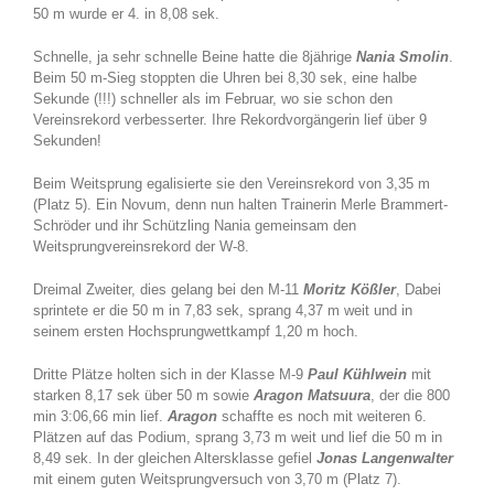
50 m wurde er 4. in 8,08 sek.
Schnelle, ja sehr schnelle Beine hatte die 8jährige
Nania Smolin
.
Beim 50 m-Sieg stoppten die Uhren bei 8,30 sek, eine halbe
Sekunde (!!!) schneller als im Februar, wo sie schon den
Vereinsrekord verbesserter. Ihre Rekordvorgängerin lief über 9
Sekunden!
Beim Weitsprung egalisierte sie den Vereinsrekord von 3,35 m
(Platz 5). Ein Novum, denn nun halten Trainerin Merle Brammert-
Schröder und ihr Schützling Nania gemeinsam den
Weitsprungvereinsrekord der W-8.
Dreimal Zweiter, dies gelang bei den M-11
Moritz Kößler
, Dabei
sprintete er die 50 m in 7,83 sek, sprang 4,37 m weit und in
seinem ersten Hochsprungwettkampf 1,20 m hoch.
Dritte Plätze holten sich in der Klasse M-9
Paul Kühlwein
mit
starken 8,17 sek über 50 m sowie
Aragon Matsuura
, der die 800
min 3:06,66 min lief.
Aragon
schaffte es noch mit weiteren 6.
Plätzen auf das Podium, sprang 3,73 m weit und lief die 50 m in
8,49 sek. In der gleichen Altersklasse gefiel
Jonas Langenwalter
mit einem guten Weitsprungversuch von 3,70 m (Platz 7).