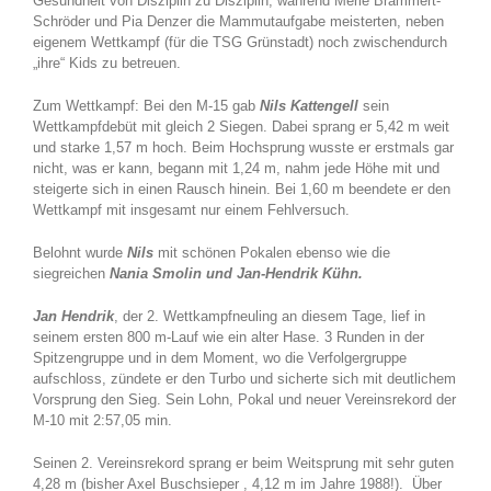
Gesundheit von Disziplin zu Disziplin, während Merle Brammert-
Schröder und Pia Denzer die Mammutaufgabe meisterten, neben
eigenem Wettkampf (für die TSG Grünstadt) noch zwischendurch
„ihre“ Kids zu betreuen.
Zum Wettkampf: Bei den M-15 gab
Nils Kattengell
sein
Wettkampfdebüt mit gleich 2 Siegen. Dabei sprang er 5,42 m weit
und starke 1,57 m hoch. Beim Hochsprung wusste er erstmals gar
nicht, was er kann, begann mit 1,24 m, nahm jede Höhe mit und
steigerte sich in einen Rausch hinein. Bei 1,60 m beendete er den
Wettkampf mit insgesamt nur einem Fehlversuch.
Belohnt wurde
Nils
mit schönen Pokalen ebenso wie die
siegreichen
Nania Smolin und Jan-Hendrik Kühn.
Jan Hendrik
, der 2. Wettkampfneuling an diesem Tage, lief in
seinem ersten 800 m-Lauf wie ein alter Hase. 3 Runden in der
Spitzengruppe und in dem Moment, wo die Verfolgergruppe
aufschloss, zündete er den Turbo und sicherte sich mit deutlichem
Vorsprung den Sieg. Sein Lohn, Pokal und neuer Vereinsrekord der
M-10 mit 2:57,05 min.
Seinen 2. Vereinsrekord sprang er beim Weitsprung mit sehr guten
4,28 m (bisher Axel Buschsieper , 4,12 m im Jahre 1988!). Über