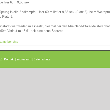
e hier 6, in 9,53 sek.
Sprung in alle Endkämpfe. Über 60 m lief er 9,36 sek (Platz 5), beim Weitspru
s Platz 5.
nstadt) war wieder im Einsatz, diesmal bei den Rheinland-Pfalz-Meisterschaft
m 60m-Vorlauf mit 8,61 sek eine neue Bestzeit.
kampfberichte
. |
Kontakt
|
Impressum
|
Datenschutz