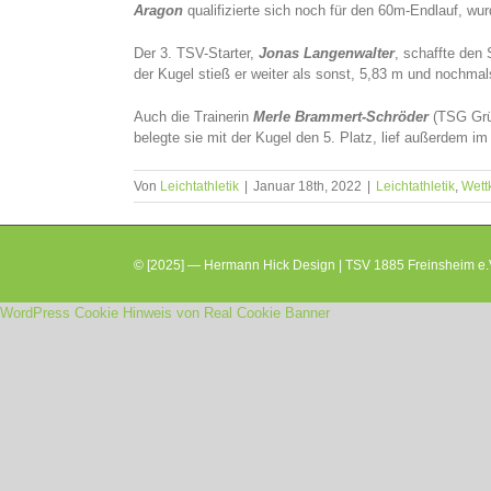
Aragon
qualifizierte sich noch für den 60m-Endlauf, wurd
Der 3. TSV-Starter,
Jonas Langenwalter
, schaffte den 
der Kugel stieß er weiter als sonst, 5,83 m und nochmal
Auch die Trainerin
Merle Brammert-Schröder
(TSG Grü
belegte sie mit der Kugel den 5. Platz, lief außerdem i
Von
Leichtathletik
|
Januar 18th, 2022
|
Leichtathletik
,
Wett
© [2025] — Hermann Hick Design | TSV 1885 Freinsheim e.V
WordPress Cookie Hinweis von Real Cookie Banner