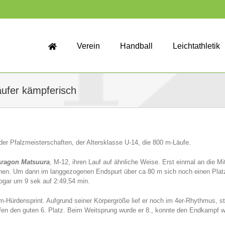
Verein
Handball
Leichtathletik
äufer kämpferisch
er Pfalzmeisterschaften, der Altersklasse U-14, die 800 m-Läufe.
Aragon Matsuura
, M-12, ihren Lauf auf ähnliche Weise. Erst einmal an die 
en. Um dann im langgezogenen Endspurt über ca 80 m sich noch einen Platz 
ogar um 9 sek auf 2:49,54 min.
-Hürdensprint. Aufgrund seiner Körpergröße lief er noch im 4er-Rhythmus, ste
fen den guten 6. Platz. Beim Weitsprung wurde er 8., konnte den Endkampf w