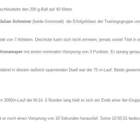
 schleuderte den 200 g-Ball auf 40 Meter.
Julian Schreiner
(beide Grünstadt) die Erfolgsbilanz der Trainingsgruppe um 
zielt von 7 Athleten. Drechsler kann sich nicht erinnern, jemals soviel Titel 
 Kronemayer
mit einem minimalen Vorsprung von 3 Punkten. Er sprang genaus
eidend in diesem äußerst spannenden Duell war der 75 m-Lauf. Beide gewanne
m 3000m-Lauf der M-14. 6 Runden lang hielt er sich am Ende einer 4er-Grupp
er noch einen Vorsprung von 10 Sekunden herauslief. Seine 10:50,01 bedeutet