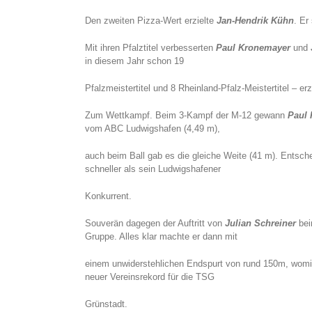
Den zweiten Pizza-Wert erzielte
Jan-Hendrik Kühn
. Er
Mit ihren Pfalztitel verbesserten
Paul Kronemayer
und
in diesem Jahr schon 19
Pfalzmeistertitel und 8 Rheinland-Pfalz-Meistertitel – er
Zum Wettkampf. Beim 3-Kampf der M-12 gewann
Paul
vom ABC Ludwigshafen (4,49 m),
auch beim Ball gab es die gleiche Weite (41 m). Entsch
schneller als sein Ludwigshafener
Konkurrent.
Souverän dagegen der Auftritt von
Julian Schreiner
bei
Gruppe. Alles klar machte er dann mit
einem unwiderstehlichen Endspurt von rund 150m, womit 
neuer Vereinsrekord für die TSG
Grünstadt.