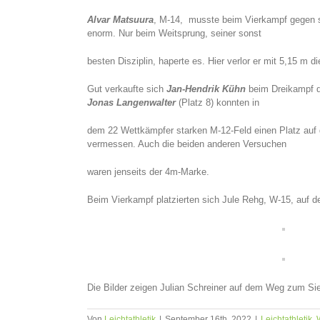
Alvar Matsuura
, M-14, musste beim Vierkampf gegen sta
enorm. Nur beim Weitsprung, seiner sonst
besten Disziplin, haperte es. Hier verlor er mit 5,15 m
Gut verkaufte sich
Jan-Hendrik Kühn
beim Dreikampf d
Jonas Langenwalter
(Platz 8) konnten in
dem 22 Wettkämpfer starken M-12-Feld einen Platz auf
vermessen. Auch die beiden anderen Versuchen
waren jenseits der 4m-Marke.
Beim Vierkampf platzierten sich Jule Rehg, W-15, auf de
Die Bilder zeigen Julian Schreiner auf dem Weg zum Si
Von
Leichtathletik
|
September 16th, 2022
|
Leichtathletik
,