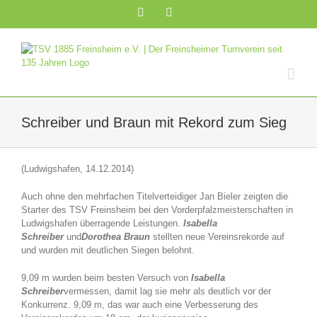
Zum
Facebook
Instagram
Inhalt
springen
Schreiber und Braun mit Rekord zum Sieg
(Ludwigshafen, 14.12.2014)
Auch ohne den mehrfachen Titelverteidiger Jan Bieler zeigten die
Starter des TSV Freinsheim bei den Vorderpfalzmeisterschaften in
Ludwigshafen überragende Leistungen.
Isabella
Schreiber
und
Dorothea Braun
stellten neue Vereinsrekorde auf
und wurden mit deutlichen Siegen belohnt.
9,09 m wurden beim besten Versuch von
Isabella
Schreiber
vermessen, damit lag sie mehr als deutlich vor der
Konkurrenz. 9,09 m, das war auch eine Verbesserung des