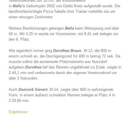
Vereinsrekordes um 18 cm, der kurioserweise
in
Bella’s
Geburtsjahr 2002 von Debbi Kreis aufgestellt wurde. Die
berühmt/berüchtigte Pizza-Tabelle ihrer Trainer verfehlte sie um
einen winzigen Zentimeter.
Weitere Bestleistungen gelangen
Bella
beim Weitsprung und über
60 m. Mit 4,25 m wurde sie Vizemeister, mit 9,41 sek belegte sie
den 6. Platz.
Wie eigentlich immer ging
Dorothea Braun
, W-12, die 800 m
enorm schnell an, die Durchgangszeit für 400 m betrug 72 sek. Da
musste selbst die amtierende Pfalzmeisterin aus Nussdorf
aufgeben.
Dorothea
lief das Rennen ungefährdet zu Ende, siegte in
2:44,1 min und verbesserte damit den eigenen Vereinsrekord um
über 3 Sekunden.
Auch
Dominik Sievert
, M-14, zeigte über 800 m aufsteigende
Form, in einem äußerst schnellem Rennen belegte er Platz 4 in
2:29,66 min.
Ergebnisse