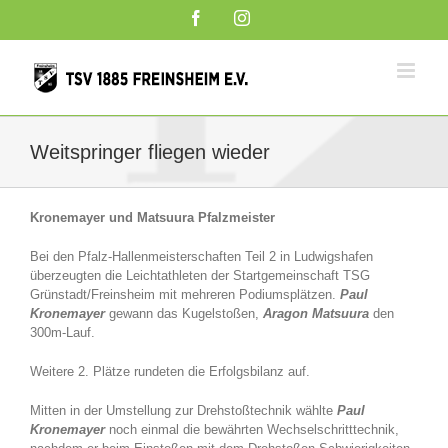
Zum
Facebook
Instagram
Inhalt
springen
Weitspringer fliegen wieder
Kronemayer und Matsuura Pfalzmeister
Bei den Pfalz-Hallenmeisterschaften Teil 2 in Ludwigshafen
überzeugten die Leichtathleten der Startgemeinschaft TSG
Grünstadt/Freinsheim mit mehreren Podiumsplätzen.
Paul
Kronemayer
gewann das Kugelstoßen,
Aragon Matsuura
den
300m-Lauf.
Weitere 2. Plätze rundeten die Erfolgsbilanz auf.
Mitten in der Umstellung zur Drehstoßtechnik wählte
Paul
Kronemayer
noch einmal die bewährten Wechselschritttechnik,