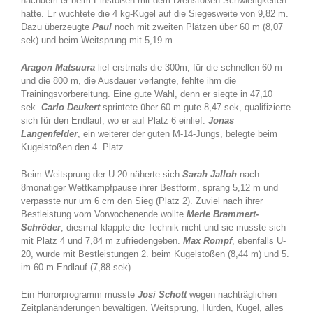
nachdem er beim Einstoßen mit dem Drehstoßen Schwierigkeiten
hatte. Er wuchtete die 4 kg-Kugel auf die Siegesweite von 9,82 m.
Dazu überzeugte
Paul
noch mit zweiten Plätzen über 60 m (8,07
sek) und beim Weitsprung mit 5,19 m.
Aragon Matsuura
lief erstmals die 300m, für die schnellen 60 m
und die 800 m, die Ausdauer verlangte, fehlte ihm die
Trainingsvorbereitung. Eine gute Wahl, denn er siegte in 47,10
sek.
Carlo Deukert
sprintete über 60 m gute 8,47 sek, qualifizierte
sich für den Endlauf, wo er auf Platz 6 einlief.
Jonas
Langenfelder
, ein weiterer der guten M-14-Jungs, belegte beim
Kugelstoßen den 4. Platz.
Beim Weitsprung der U-20 näherte sich
Sarah Jalloh
nach
8monatiger Wettkampfpause ihrer Bestform, sprang 5,12 m und
verpasste nur um 6 cm den Sieg (Platz 2). Zuviel nach ihrer
Bestleistung vom Vorwochenende wollte
Merle Brammert-
Schröder
, diesmal klappte die Technik nicht und sie musste sich
mit Platz 4 und 7,84 m zufriedengeben.
Max Rompf
, ebenfalls U-
20, wurde mit Bestleistungen 2. beim Kugelstoßen (8,44 m) und 5.
im 60 m-Endlauf (7,88 sek).
Ein Horrorprogramm musste
Josi Schott
wegen nachträglichen
Zeitplanänderungen bewältigen. Weitsprung, Hürden, Kugel, alles