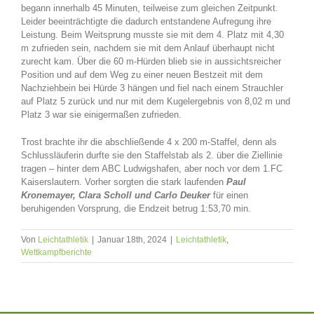
begann innerhalb 45 Minuten, teilweise zum gleichen Zeitpunkt.
Leider beeinträchtigte die dadurch entstandene Aufregung ihre
Leistung. Beim Weitsprung musste sie mit dem 4. Platz mit 4,30
m zufrieden sein, nachdem sie mit dem Anlauf überhaupt nicht
zurecht kam. Über die 60 m-Hürden blieb sie in aussichtsreicher
Position und auf dem Weg zu einer neuen Bestzeit mit dem
Nachziehbein bei Hürde 3 hängen und fiel nach einem Strauchler
auf Platz 5 zurück und nur mit dem Kugelergebnis von 8,02 m und
Platz 3 war sie einigermaßen zufrieden.
Trost brachte ihr die abschließende 4 x 200 m-Staffel, denn als
Schlussläuferin durfte sie den Staffelstab als 2. über die Ziellinie
tragen – hinter dem ABC Ludwigshafen, aber noch vor dem 1.FC
Kaiserslautern. Vorher sorgten die stark laufenden
Paul
Kronemayer, Clara Scholl und Carlo Deuker
für einen
beruhigenden Vorsprung, die Endzeit betrug 1:53,70 min.
Von
Leichtathletik
|
Januar 18th, 2024
|
Leichtathletik
,
Wettkampfberichte